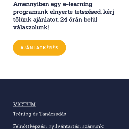
Amennyiben egy e-learning
programunk elnyerte tetszésed, kérj
tőlünk ajánlatot. 24 órán belül
válaszolunk!
AJÁNLATKÉRÉS
VICTUM
Tréning és Tanácsadás
Felnőttképzési nyilvántartási számunk: