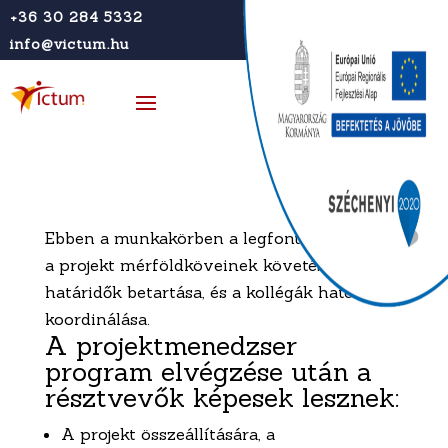
+36 30 284 5332
info@victum.hu
Ebben a munkakörben a legfontosabb kérdés
a projekt mérföldköveinek követése, a
határidők betartása, és a kollégák hatékony
koordinálása.
A projektmenedzser
program elvégzése után a
résztvevők képesek lesznek:
A projekt összeállítására, a