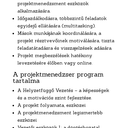
projektmenedzsment eszközök
alkalmazására.
Időgazdálkodásra, többszintű feladatok
egyidejű ellátására (multitasking).
Mások munkájának koordinálására, a
projekt résztvevőinek motiválására, tiszta
feladatátadásra és visszajelzések adására.
Projekt megbeszélések hatékony
levezetésére élőben vagy online.
A projektmenedzser program
tartalma
A Helyzetfüggő Vezetés – a képességek
és a motivációs szint fejlesztése.
A projekt folyamata, eszközei
A projektmenedzsment legismertebb
eszközei
Vezetői eszközök I.: a döntéshozatal