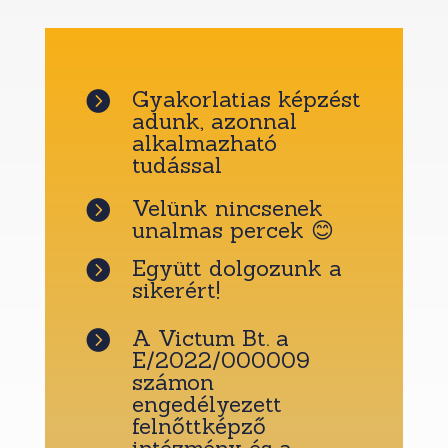
Gyakorlatias képzést

adunk, azonnal
alkalmazható
tudással
Velünk nincsenek

unalmas percek 😊
Együtt dolgozunk a

sikerért!
A Victum Bt. a

E/2022/000009
számon
engedélyezett
felnőttképző