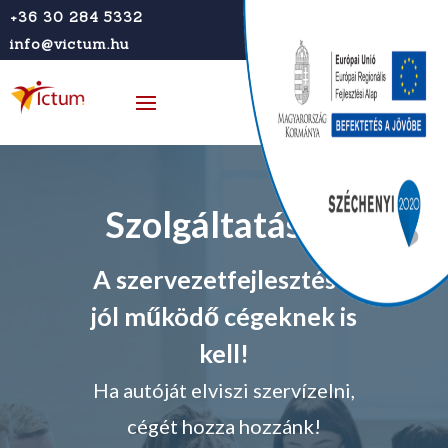
+36 30 284 5332
info@victum.hu
Szolgáltatások
A szervezetfejlesztés a
jól működő cégeknek is
kell!
Ha autóját elviszi szervízelni,
cégét hozza hozzánk!