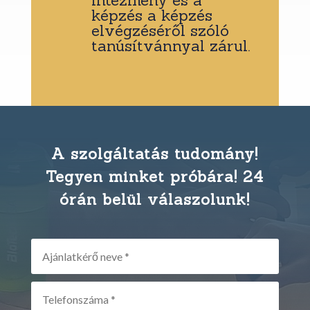
intézmény és a
képzés a képzés
elvégzéséről szóló
tanúsítvánnyal zárul.
A szolgáltatás tudomány!
Tegyen minket próbára! 24
órán belül válaszolunk!