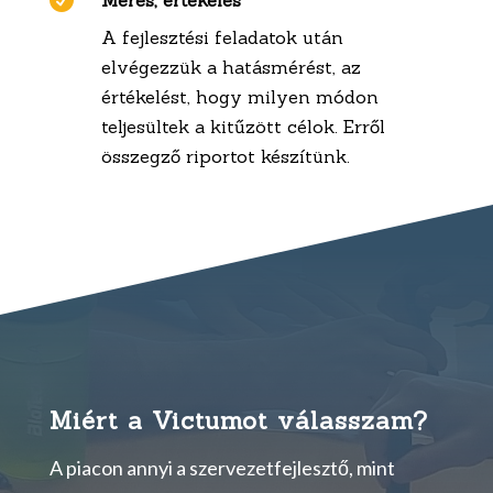

Mérés, értékelés
A fejlesztési feladatok után
elvégezzük a hatásmérést, az
értékelést, hogy milyen módon
teljesültek a kitűzött célok. Erről
összegző riportot készítünk.
Miért a Victumot válasszam?
A piacon annyi a szervezetfejlesztő, mint