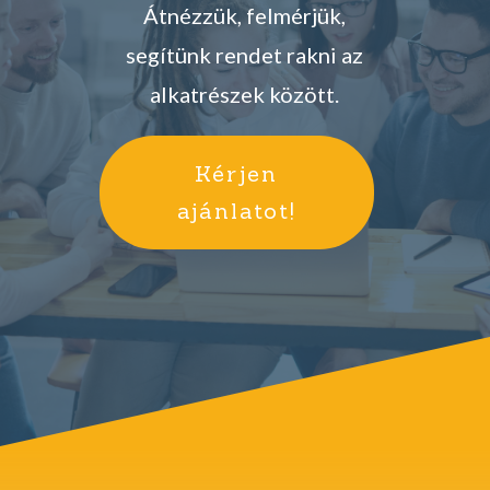
Átnézzük, felmérjük,
segítünk rendet rakni az
alkatrészek között.
Kérjen
ajánlatot!