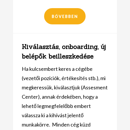
BŐVEBBEN
Kiválasztás, onboarding, új
belépők beilleszkedése
Ha kulcsembert keres a cégébe
(vezetői pozíciók, értékesítés stb.), mi
megkeressük, kiválasztjuk (Assesment
Center), annak érdekében, hogy a
lehető legmegfelelőbb embert
válassza ki a kihívást jelentő
munkakörre. Minden cég küzd