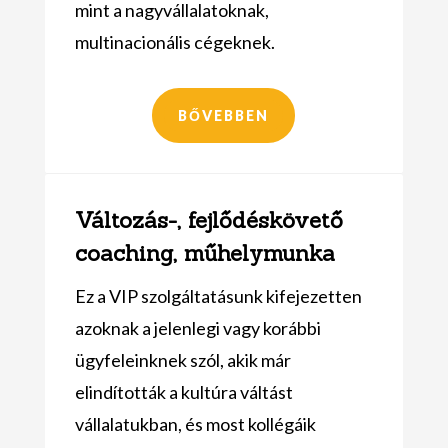
mint a nagyvállalatoknak,
multinacionális cégeknek.
BŐVEBBEN
Változás-, fejlődéskövető
coaching, műhelymunka
Ez a
VIP szolgáltatásunk
kifejezetten
azoknak a jelenlegi vagy korábbi
ügyfeleinknek szól, akik már
elindították a kultúra váltást
vállalatukban, és most kollégáik