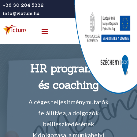
+36 30 284 5332
info@victum.hu
HR programok
és coaching
A céges teljesítménymutatók
felállítása, a dolgozók
beilleszkedésének
kidolgozása, a munkahelyi