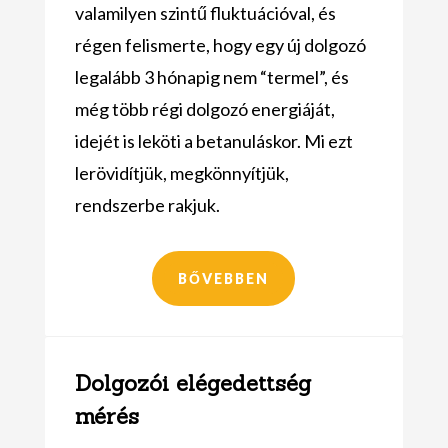
valamilyen szintű fluktuációval, és
régen felismerte, hogy egy új dolgozó
legalább 3 hónapig nem “termel”, és
még több régi dolgozó energiáját,
idejét is leköti a betanuláskor. Mi ezt
lerövidítjük, megkönnyítjük,
rendszerbe rakjuk.
BŐVEBBEN
Dolgozói elégedettség
mérés