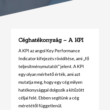
Céghatékonyság – A KPI
A KPI az angol Key Performance
Indicator kifejezés rövidítése, ami „fő
teljesítménymutatót” jelent. A KPI
egy olyan mérhető érték, ami azt
mutatja meg, hogy egy cég milyen
hatékonysággal dolgozik a kitűzött
céljai felé. Ebben segítünk a cég
méretétől függetlenül.