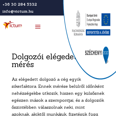
+36 30 284 5332
info@victum.hu
Dolgozói elégedettség
mérés
Az elégedett dolgozó a cég egyik
sikerfaktora. Ennek mérése belülről időnként
nehézségekbe ütközik, hiszen egy külsősnek
egészen mások a szempontjai, és a dolgozók
őszintébben válaszolnak neki, mint
azoknak, akiktől munkájuk, fizetésük függ.