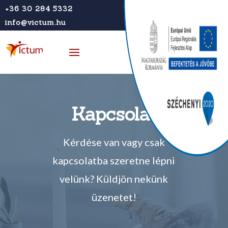
+36 30 284 5332
info@victum.hu
Kapcsolat
Kérdése van vagy csak
kapcsolatba szeretne lépni
velünk?
Küldjön nekünk
ü
zenetet!