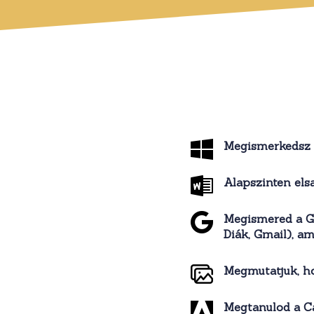
Megismerkedsz 
Alapszinten els
Megismered a G
Diák, Gmail), am
Megmutatjuk, ho
Megtanulod a Ca