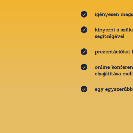

igényesen megs

kinyerni a szük
segítségével

prezentációkat 

online konferen
elsajátítása mell

egy egyszerűbb 