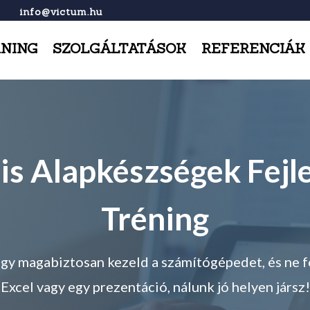
info@victum.hu
RNING
SZOLGÁLTATÁSOK
REFERENCIÁK
lis Alapkészségek Fejl
Tréning
ogy magabiztosan kezeld a számítógépedet, és ne fo
Excel vagy egy prezentáció, nálunk jó helyen jársz!