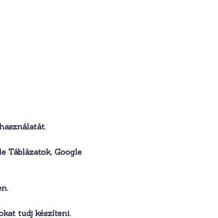
használatát.
e Táblázatok, Google
en.
at tudj készíteni.