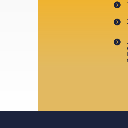


