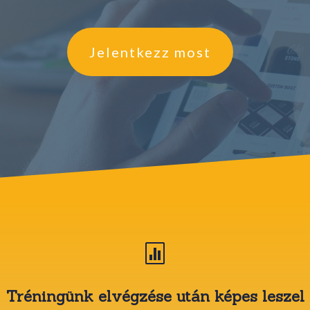
Jelentkezz most

Tréningünk elvégzése után képes leszel