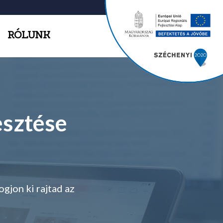
RÓLUNK
esztése
gjon ki rajtad az