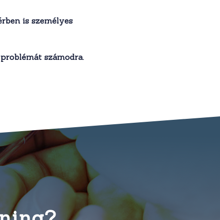
érben is személyes
 problémát számodra.
éning?