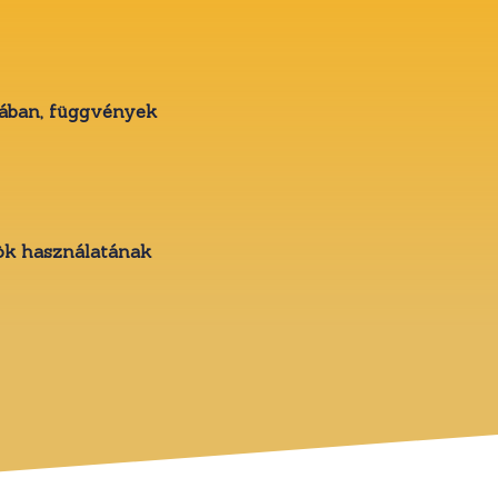
jában, függvények
zök használatának