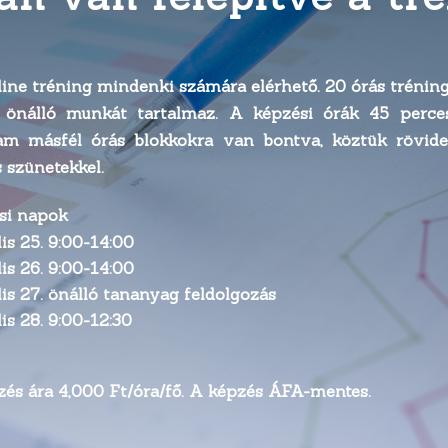
ine tréning mindenki számára elérhető. 20 órás trénin
 önálló munkát tartalmaz. A képzési órák 45 perce
am másfél órás blokkokra van bontva, köztük rövide
 szünetekkel.
si napok
lis 25. 9:00-14:00
lis 26. 9:00-14:00
lis 27. önálló tananyag feldolgozás
lis 28. 9:00-12:30
és ára 4,000 Ft/óra/fő. A képzés ÁFA-mentes.