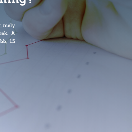
g, mely
sek. A
bb, 15