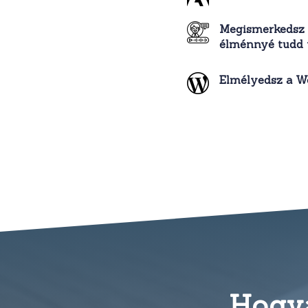
Megismerkedsz 
élménnyé tudd v
Elmélyedsz a W
Hogya