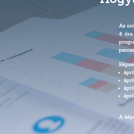
Az onl
4 óra
progr
perces
Képzé
ápri
ápri
ápri
ápri
A képz