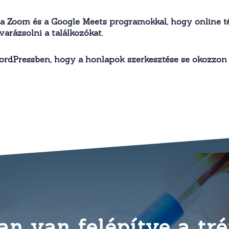
a Zoom és a Google Meets programokkal, hogy online t
arázsolni a találkozókat.
ordPressben, hogy a honlapok szerkesztése se okozzon
n van felépítve a tr