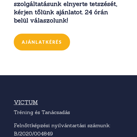
szolgáltatásunk elnyerte tetszését,
kérjen tőlünk ajánlatot. 24 órán
belül válaszolunk!
AJÁNLATKÉRÉS
VICTUM
Tréning és Tanácsadás
Felnőttképzési nyilvántartási számunk:
B/2020/004849