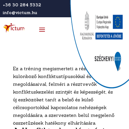
+36 30 284 5332
info@victum.hu
Ez a tréning megismerteti a résztvevőket a
különböző konfliktustípusokkal és ezek
megoldásaival, felméri a résztvevők
konfliktuskezelési szintjét és képességét, és
új eszközöket tanít a belső és külső
célcsoportokkal kapcsolatos nehézségek
megoldására, a szervezeten belül megjelenő
összetűzések hatékony elhárítására.