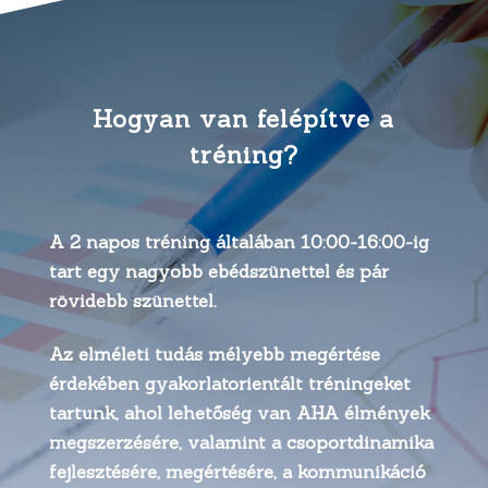
Hogyan van felépítve a
tréning?
A 2 napos tréning általában 10:00-16:00-ig
tart egy nagyobb ebédszünettel és pár
rövidebb szünettel.
Az elméleti tudás mélyebb megértése
érdekében gyakorlatorientált tréningeket
tartunk, ahol lehetőség van AHA élmények
megszerzésére, valamint a csoportdinamika
fejlesztésére, megértésére, a kommunikáció