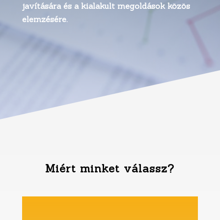
javítására és a kialakult megoldások közös
elemzésére.
Miért minket válassz?