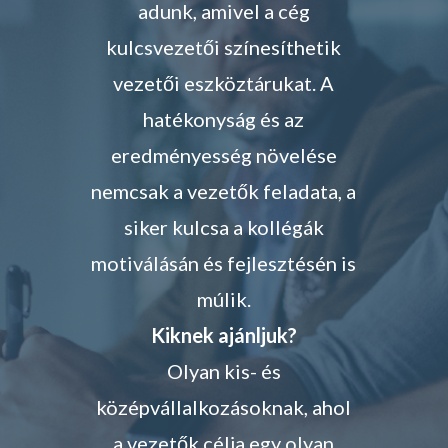
adunk, amivel a cég
kulcsvezetői színesíthetik
vezetői eszköztárukat. A
hatékonyság és az
eredményesség növelése
nemcsak a vezetők feladata, a
siker kulcsa a kollégák
motiválásán és fejlesztésén is
múlik.
Kiknek ajánljuk?
Olyan kis- és
középvállalkozásoknak, ahol
a vezetők célja egy olyan