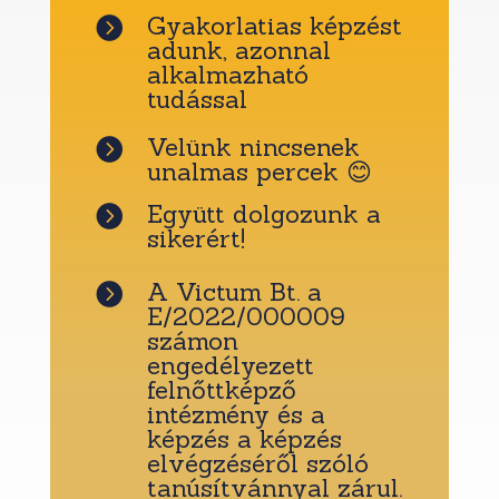
Gyakorlatias képzést

adunk, azonnal
alkalmazható
tudással
Velünk nincsenek

unalmas percek 😊
Együtt dolgozunk a

sikerért!
A Victum Bt. a

E/2022/000009
számon
engedélyezett
felnőttképző
intézmény és a
képzés a képzés
elvégzéséről szóló
tanúsítvánnyal zárul.