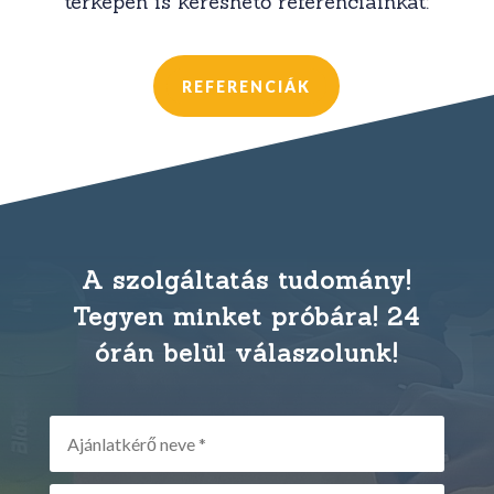
térképen is kereshető referenciáinkat:
REFERENCIÁK
A szolgáltatás tudomány!
Tegyen minket próbára! 24
órán belül válaszolunk!