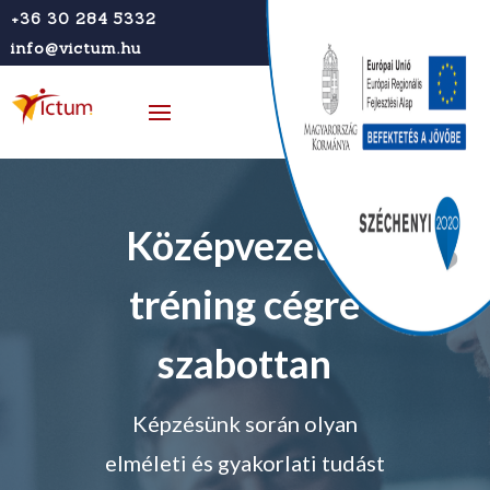
+36 30 284 5332
info@victum.hu
Középvezetői
tréning cégre
szabottan
Képzésünk során olyan
elméleti és gyakorlati tudást