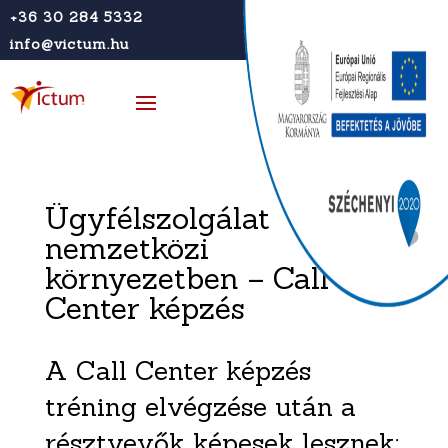
+36 30 284 5332
info@victum.hu
Ügyfélszolgálat
nemzetközi
környezetben – Call
Center képzés
A Call Center képzés
tréning elvégzése után a
résztvevők képesek lesznek: